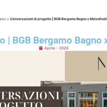
NI
ACCESSORI BAGNO
SANITARI E RUBINETTERIA
BOX DOC
ews
>
Conversazioni di progetto | BGB Bergamo Bagno x MelzoDodi
tto | BGB Bergamo Bagno 
Aprile - 2026