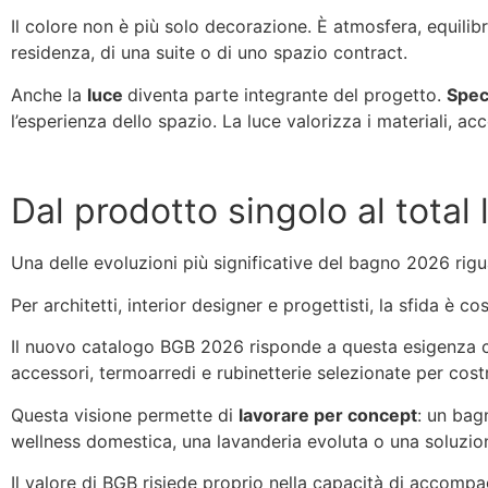
Il colore non è più solo decorazione. È atmosfera, equilibr
residenza, di una suite o di uno spazio contract.
Anche la
luce
diventa parte integrante del progetto.
S
pec
l’esperienza dello spazio. La luce valorizza i materiali, a
Dal prodotto singolo al total
Una delle evoluzioni più significative del bagno 2026 rig
Per architetti, interior designer e progettisti, la sfida è
Il nuovo catalogo BGB 2026 risponde a questa esigenza con
accessori, termoarredi e rubinetterie selezionate per costr
Questa visione permette di
lavorare per concept
: un bag
wellness domestica, una lavanderia evoluta o una soluzion
Il valore di BGB risiede proprio nella capacità di accompagn