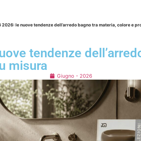
NI
ACCESSORI BAGNO
SANITARI E RUBINETTERIA
BOX DOC
2026: le nuove tendenze dell’arredo bagno tra materia, colore e pr
uove tendenze dell’arredo
su misura
Giugno - 2026