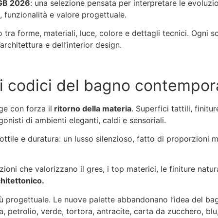
GB 2026
: una selezione pensata per interpretare le evoluzio
, funzionalità e valore progettuale.
tra forme, materiali, luce, colore e dettagli tecnici. Ogni sce
rchitettura e dell’interior design.
ovi codici del bagno contempo
ge con forza il
ritorno della materia
. Superfici tattili, finit
nisti di ambienti eleganti, caldi e sensoriali.
tile e duratura: un lusso silenzioso, fatto di proporzioni mis
i che valorizzano il gres, i top materici, le finiture natural
hitettonico.
ù progettuale. Le nuove palette abbandonano l’idea del ba
ia, petrolio, verde, tortora, antracite, carta da zucchero, blu,