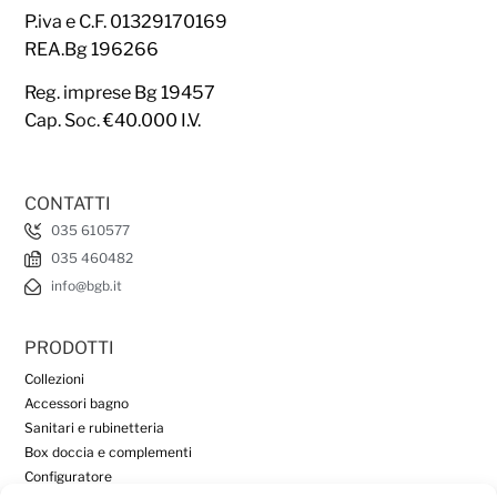
P.iva e C.F. 01329170169
REA.Bg 196266
Reg. imprese Bg 19457
Cap. Soc. €40.000 I.V.
CONTATTI
035 610577
035 460482
info@bgb.it
PRODOTTI
Collezioni
Accessori bagno
Sanitari e rubinetteria
Box doccia e complementi
Configuratore