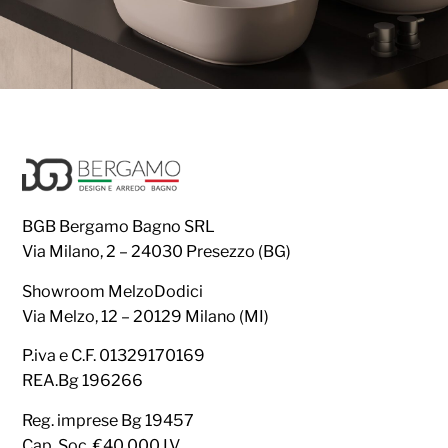
BGB Bergamo Bagno SRL
Via Milano, 2 – 24030 Presezzo (BG)
Showroom MelzoDodici
Via Melzo, 12 – 20129 Milano (MI)
P.iva e C.F. 01329170169
REA.Bg 196266
Reg. imprese Bg 19457
Cap. Soc. €40.000 I.V.