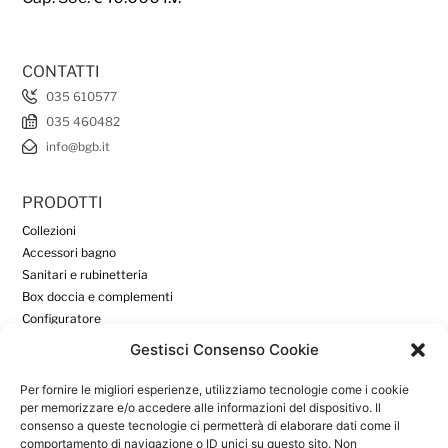
CONTATTI
035 610577
035 460482
info@bgb.it
PRODOTTI
Collezioni
Accessori bagno
Sanitari e rubinetteria
Box doccia e complementi
Configuratore
Gestisci Consenso Cookie
DOWNLOAD
Per fornire le migliori esperienze, utilizziamo tecnologie come i cookie
Download
per memorizzare e/o accedere alle informazioni del dispositivo. Il
consenso a queste tecnologie ci permetterà di elaborare dati come il
Area Riservata
comportamento di navigazione o ID unici su questo sito. Non