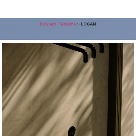
NI
ACCESSORI BAGNO
SANITARI E RUBINETTERIA
BOX DOC
Rubinetti Teorema
>
LOGAN