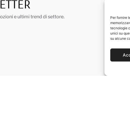
LETTER
ioni e ultimi trend di settore.
Per fornire 
memorizzare 
tecnologie c
unici su que
su alcune ca
Ac