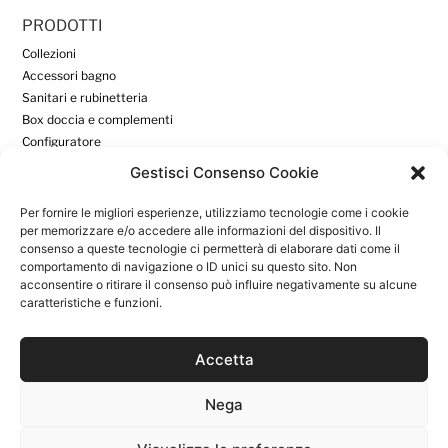
PRODOTTI
Collezioni
Accessori bagno
Sanitari e rubinetteria
Box doccia e complementi
Configuratore
Gestisci Consenso Cookie
DOWNLOAD
Per fornire le migliori esperienze, utilizziamo tecnologie come i cookie
Download
per memorizzare e/o accedere alle informazioni del dispositivo. Il
consenso a queste tecnologie ci permetterà di elaborare dati come il
Area Riservata
comportamento di navigazione o ID unici su questo sito. Non
acconsentire o ritirare il consenso può influire negativamente su alcune
caratteristiche e funzioni.
INFORMAZIONI UTILI
Azienda
News
Accetta
Contatti
Privacy Policy
Nega
Cookie Policy