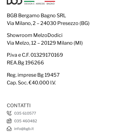
BGB Bergamo Bagno SRL
Via Milano, 2 – 24030 Presezzo (BG)
Showroom MelzoDodici
Via Melzo, 12 – 20129 Milano (MI)
P.iva e C.F. 01329170169
REA.Bg 196266
Reg. imprese Bg 19457
Cap. Soc. €40.000 I.V.
CONTATTI
035 610577
035 460482
info@bgb.it