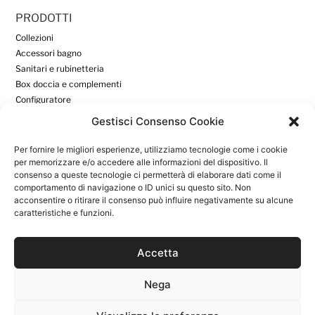
PRODOTTI
Collezioni
Accessori bagno
Sanitari e rubinetteria
Box doccia e complementi
Configuratore
Gestisci Consenso Cookie
DOWNLOAD
Per fornire le migliori esperienze, utilizziamo tecnologie come i cookie
Download
per memorizzare e/o accedere alle informazioni del dispositivo. Il
consenso a queste tecnologie ci permetterà di elaborare dati come il
Area Riservata
comportamento di navigazione o ID unici su questo sito. Non
acconsentire o ritirare il consenso può influire negativamente su alcune
caratteristiche e funzioni.
INFORMAZIONI UTILI
Azienda
News
Accetta
Contatti
Privacy Policy
Nega
Cookie Policy