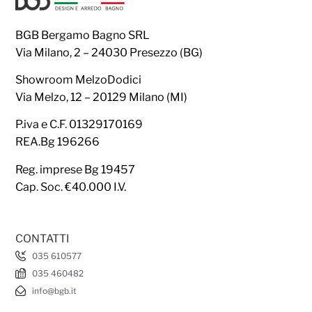
BGB Bergamo Bagno SRL
Via Milano, 2 – 24030 Presezzo (BG)
Showroom MelzoDodici
Via Melzo, 12 – 20129 Milano (MI)
P.iva e C.F. 01329170169
REA.Bg 196266
Reg. imprese Bg 19457
Cap. Soc. €40.000 I.V.
CONTATTI
035 610577
035 460482
info@bgb.it