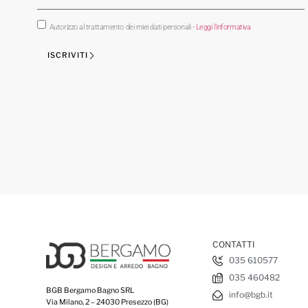
Autorizzo al trattamento dei miei dati personali
- Leggi l'informativa
ISCRIVITI
CONTATTI
035 610577
035 460482
BGB Bergamo Bagno SRL
info@bgb.it
Via Milano, 2 – 24030 Presezzo (BG)