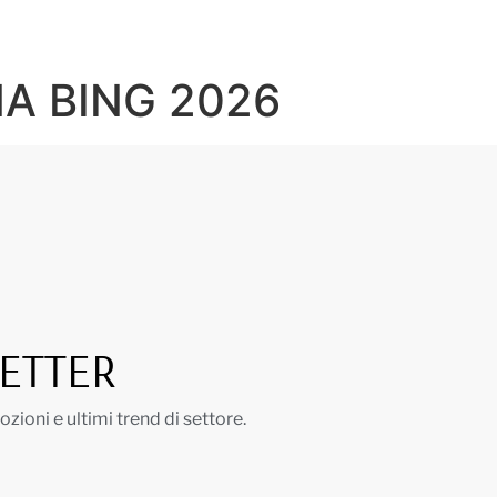
NI
ACCESSORI BAGNO
SANITARI E RUBINETTERIA
BOX DOC
A BING 2026
LETTER
ioni e ultimi trend di settore.