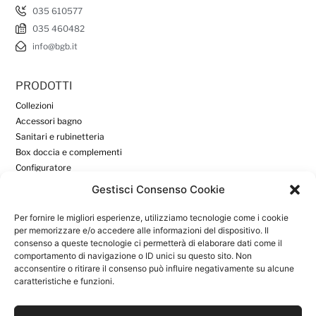
035 610577
035 460482
info@bgb.it
PRODOTTI
Collezioni
Accessori bagno
Sanitari e rubinetteria
Box doccia e complementi
Configuratore
Gestisci Consenso Cookie
DOWNLOAD
Per fornire le migliori esperienze, utilizziamo tecnologie come i cookie
Download
per memorizzare e/o accedere alle informazioni del dispositivo. Il
consenso a queste tecnologie ci permetterà di elaborare dati come il
Area Riservata
comportamento di navigazione o ID unici su questo sito. Non
acconsentire o ritirare il consenso può influire negativamente su alcune
caratteristiche e funzioni.
INFORMAZIONI UTILI
Azienda