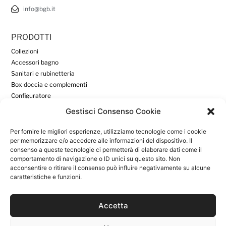
info@bgb.it
PRODOTTI
Collezioni
Accessori bagno
Sanitari e rubinetteria
Box doccia e complementi
Configuratore
Gestisci Consenso Cookie
DOWNLOAD
Per fornire le migliori esperienze, utilizziamo tecnologie come i cookie
Download
per memorizzare e/o accedere alle informazioni del dispositivo. Il
consenso a queste tecnologie ci permetterà di elaborare dati come il
Area Riservata
comportamento di navigazione o ID unici su questo sito. Non
acconsentire o ritirare il consenso può influire negativamente su alcune
caratteristiche e funzioni.
INFORMAZIONI UTILI
Azienda
News
Accetta
Contatti
Privacy Policy