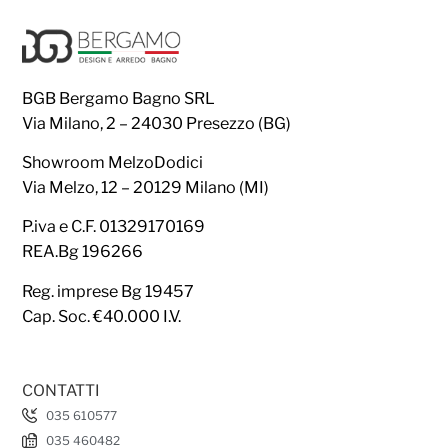
BGB Bergamo Bagno SRL
Via Milano, 2 – 24030 Presezzo (BG)
Showroom MelzoDodici
Via Melzo, 12 – 20129 Milano (MI)
P.iva e C.F. 01329170169
REA.Bg 196266
Reg. imprese Bg 19457
Cap. Soc. €40.000 I.V.
CONTATTI
035 610577
035 460482