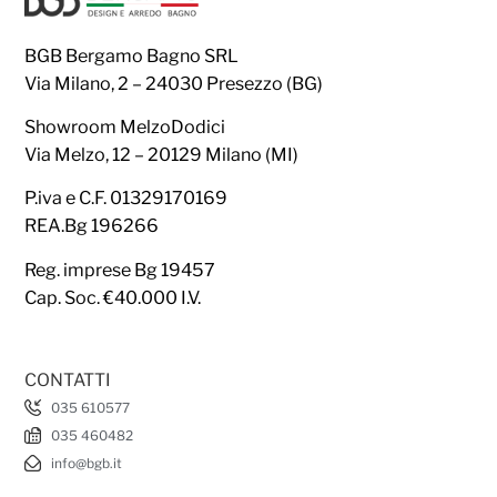
BGB Bergamo Bagno SRL
Via Milano, 2 – 24030 Presezzo (BG)
Showroom MelzoDodici
Via Melzo, 12 – 20129 Milano (MI)
P.iva e C.F. 01329170169
REA.Bg 196266
Reg. imprese Bg 19457
Cap. Soc. €40.000 I.V.
CONTATTI
035 610577
035 460482
info@bgb.it