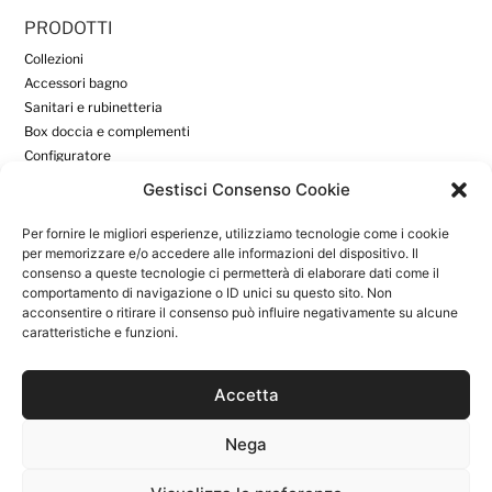
PRODOTTI
Collezioni
Accessori bagno
Sanitari e rubinetteria
Box doccia e complementi
Configuratore
Gestisci Consenso Cookie
DOWNLOAD
Per fornire le migliori esperienze, utilizziamo tecnologie come i cookie
Download
per memorizzare e/o accedere alle informazioni del dispositivo. Il
consenso a queste tecnologie ci permetterà di elaborare dati come il
Area Riservata
comportamento di navigazione o ID unici su questo sito. Non
acconsentire o ritirare il consenso può influire negativamente su alcune
caratteristiche e funzioni.
INFORMAZIONI UTILI
Azienda
News
Accetta
Contatti
Privacy Policy
Nega
Cookie Policy