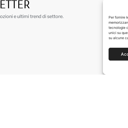
LETTER
ioni e ultimi trend di settore.
Per fornire 
memorizzare 
tecnologie c
unici su que
su alcune ca
Ac